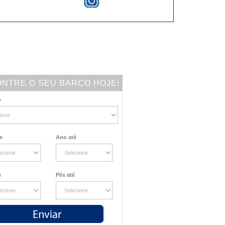
NTRE O SEU BARCO HOJE!
o
e
Ano até
e
Pés até