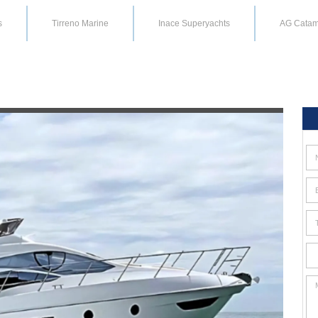
s
Tirreno Marine
Inace Superyachts
AG Catam