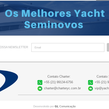
OSSA NEWSLETTER
Contato Charter:
Contato
+55 (21) 99134-6756
+55 (21) 
charter@charteryc.com.br
vip@yacht
Desenvolvido por
GL
Comunicação