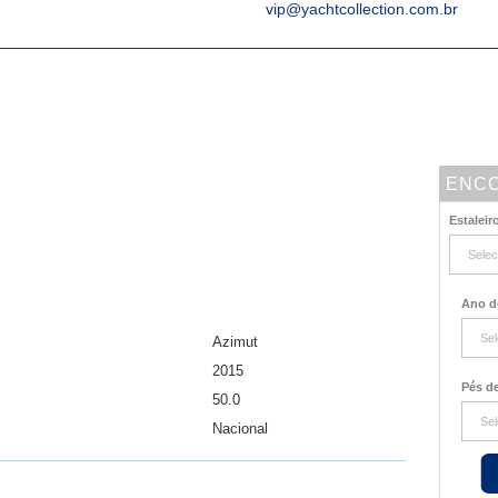
vip@yachtcollection.com.br
ENCO
Estaleir
Ano d
Azimut
2015
Pés d
50.0
Nacional