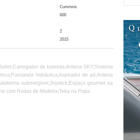
Cummins
600
2
2015
Boiler;Carregador de baterias;Antena SKY;Sistema
étrica;Passarela hidráulica;Aspirador de pó;Antena
ataforma submergível;Joystick;Espaço gourmet na
lhe com Rodas de Madeira;Teka na Popa