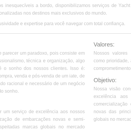
inesquecíveis a bordo, disponibilizamos serviços de Yacht 
onalizadas nos destinos mais exclusivos do mundo.
usividade e expertise para você navegar com total confiança.
Valores:
e parecer um paradoxo, pois consiste em
Nossos valores 
issionalismo, técnica e organização, algo
como prioridade, 
é o sonho dos nossos clientes. Isso é:
comprometimento 
compra, venda e pós-venda de um iate, de
Objetivo:
ado racional e necessário de um negócio
Nossa visão con
do sonho.
excelência aos
comercialização
r um serviço de excelência aos nossos
novas das princ
lização de embarcações novas e semi-
globais no mercad
espeitadas marcas globais no mercado