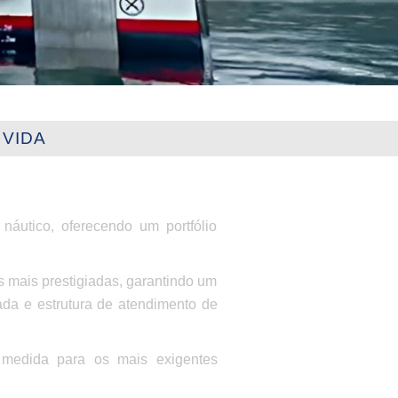
 VIDA
náutico, oferecendo um portfólio
 mais prestigiadas, garantindo um
ada e estrutura de atendimento de
 medida para os mais exigentes