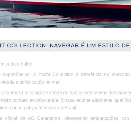
T COLLECTION: NAVEGAR É UM ESTILO DE
em cada detalhe
 experiências. A Yacht Collection é referência no mercado 
idade e sofisticação no mar.
, atuamos na compra e venda de barcos seminovos das marcas
meiro contato ao pós-venda. Nossa equipe altamente qualific
on o principal yacht broker do Brasil.
te oficial da AG Catamaran, oferecendo embarcações sob