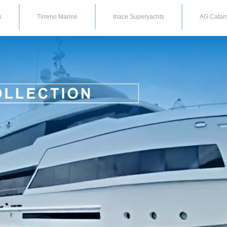
s
Tirreno Marine
Inace Superyachts
AG Catam