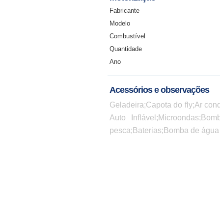
Fabricante
Modelo
Combustível
Quantidade
Ano
Acessórios e observações
Geladeira;Capota do fly;Ar con
Auto Inflável;Microondas;Bo
pesca;Baterias;Bomba de água