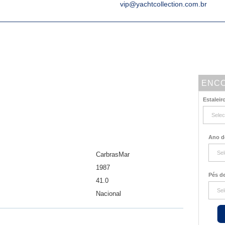
vip@yachtcollection.com.br
ENCO
1
Estaleir
Ano d
CarbrasMar
1987
Pés d
41.0
Nacional