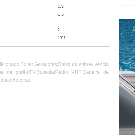
CAT
C 6
2
2011
dicionado;Boiler;Geradores;Balsa de sobrevivência
mba de porão;TV;Bússola;Rádio VHF;Cadeira de
 doce;Ancoras