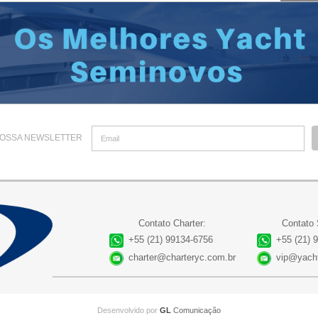
OSSA NEWSLETTER
Contato Charter:
Contato
+55 (21) 99134-6756
+55 (21) 
charter@charteryc.com.br
vip@yacht
Desenvolvido por
GL
Comunicação