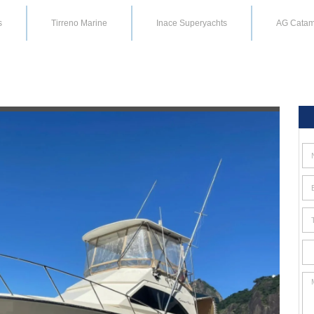
s
Tirreno Marine
Inace Superyachts
AG Catam