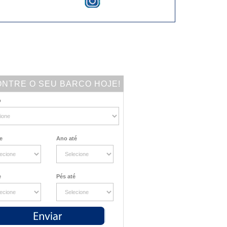
NTRE O SEU BARCO HOJE!
o
e
Ano até
e
Pés até