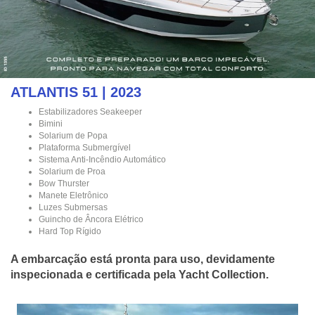
ATLANTIS 51 | 2023
Estabilizadores Seakeeper
Bimini
Solarium de Popa
Plataforma Submergível
Sistema Anti-Incêndio Automático
Solarium de Proa
Bow Thurster
Manete Eletrônico
Luzes Submersas
Guincho de Âncora Elétrico
Hard Top Rígido
A embarcação está pronta para uso, devidamente
inspecionada e certificada pela Yacht Collection.