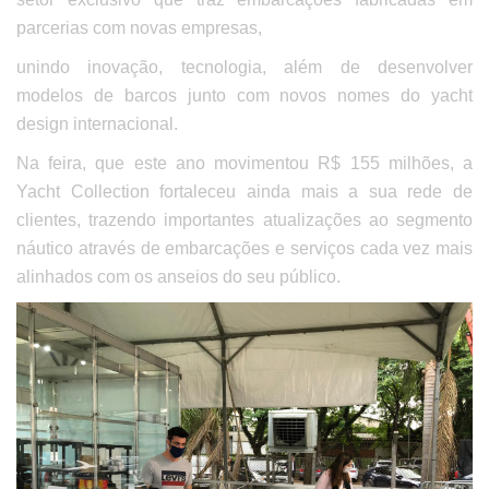
parcerias com novas empresas,
unindo inovação, tecnologia, além de desenvolver
modelos de barcos junto com novos nomes do yacht
design internacional.
Na feira, que este ano movimentou R$ 155 milhões, a
Yacht Collection fortaleceu ainda mais a sua rede de
clientes, trazendo importantes atualizações ao segmento
náutico através de embarcações e serviços cada vez mais
alinhados com os anseios do seu público.