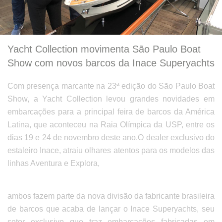
Yacht Collection movimenta São Paulo Boat
Show com novos barcos da Inace Superyachts
Com presença marcante na 23ª edição do São Paulo Boat
Show, a Yacht Collection levou grandes novidades em
embarcações para a principal feira de barcos da América
Latina, que aconteceu na Raia Olímpica da USP, entre os
dias 19 e 24 de novembro deste ano.O dealer exclusivo do
estaleiro Inace, atraiu olhares atentos para os modelos das
linhas Aventura e Explora,
ambos fazem parte da nova divisão da fabricante brasileira
de barcos que acaba de lançar o Inace Superyachts, seu
setor exclusivo que traz embarcações fabricadas em